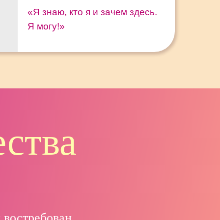
стью и вдохновением.
«Я знаю, кто я и зачем здесь.
Я могу!»
ь.
руктурой, узнаваемым образом
ает твоих людей и удерживает
ходят за решением своих задач,
ем.
ества
и востребован