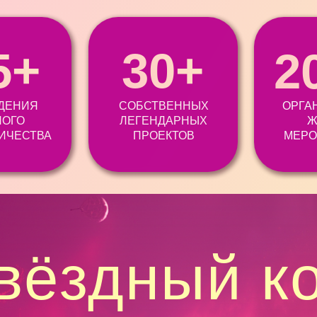
5+
30+
2
ЕДЕНИЯ
СОБСТВЕННЫХ
ОРГА
НОГО
ЛЕГЕНДАРНЫХ
Ж
ИЧЕСТВА
ПРОЕКТОВ
МЕРО
вёздный к
УСПЕШНЫХ КЕЙСОВ
КЛИЕНТОВ