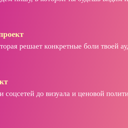
Чтобы за 8 недель ты создал
Представь: Ты — Создатель.
свой авторский проект,
тся твой мир: с понятной структуро
проект
сделал первые или новые
 системой, которая притягивает тво
оторая решает конкретные боли твоей а
продажи и понимал,
ёшь пространство, куда люди приходя
как развивать его дальше
за ценностью и вдохновением.
уже без моей помощи
и чувствовал:
кт
«Я знаю, кто я и зачем здесь.
и соцсетей до визуала и ценовой полит
Я могу!»