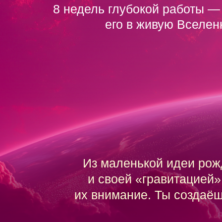
от Создателя Э
8 недель глубокой работы — д
и автора проек
его в живую Вселен
от Создателя 
«Успех во всё
Натальи Вол
Зв
от Создателя Экосистемы «
ко
Из маленькой идеи рож
«Успех во всём»
Натальи 
и своей «гравитацией»
их внимание. Ты создаёш